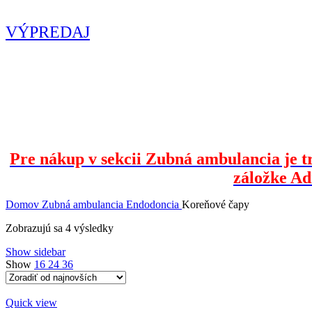
Zľavnené produkty vo výpredaji.
VÝPREDAJ
Pre nákup v sekcii Zubná ambulancia je tr
záložke Ad
Domov
Zubná ambulancia
Endodoncia
Koreňové čapy
Zoradené
Zobrazujú sa 4 výsledky
podľa
Show sidebar
najnovších
Show
16
24
36
Quick view