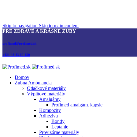
Skip to navigation
Skip to main content
PRE ZDRAVÉ A KRÁSNE ZUBY
profimed@profimed.sk
+421 43 43 00 150
Domov
Zubná Ambulancia
Otlačkové materiály
Výplňové materiály
Amalgámy
Profimed amalgám. kapsle
Kompozity
Adhezíva
Bondy
Leptanie
Provizórne materiály