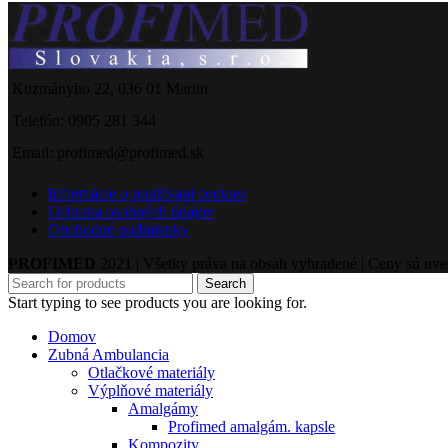
Kuzmányho 22, 036 01 Martin
Telefón: 0905 281 344
Email: profimed@profimed.sk
Informácie o používaní cookies
Ochrana osobných údajov
Obchodné podmienky
PROFIMED
2021 | Všetky práva na obsah vyhradené | Ceny sú uv
Search
Start typing to see products you are looking for.
Domov
Zubná Ambulancia
Otlačkové materiály
Výplňové materiály
Amalgámy
Profimed amalgám. kapsle
Kompozity