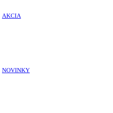
cena
cena
Produkty v špeciálnych akciách.
AKCIA
Nové produkty v našej ponuke.
NOVINKY