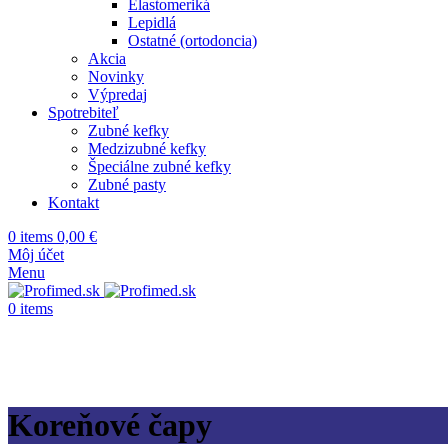
Elastomeriká
Lepidlá
Ostatné (ortodoncia)
Akcia
Novinky
Výpredaj
Spotrebiteľ
Zubné kefky
Medzizubné kefky
Špeciálne zubné kefky
Zubné pasty
Kontakt
0
items
0,00
€
Môj účet
Menu
0
items
Koreňové čapy