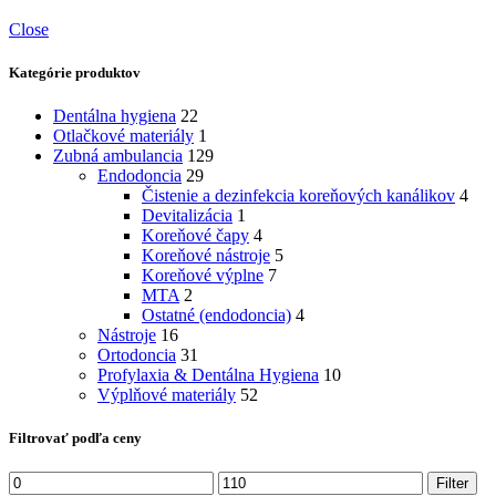
Close
Kategórie produktov
Dentálna hygiena
22
Otlačkové materiály
1
Zubná ambulancia
129
Endodoncia
29
Čistenie a dezinfekcia koreňových kanálikov
4
Devitalizácia
1
Koreňové čapy
4
Koreňové nástroje
5
Koreňové výplne
7
MTA
2
Ostatné (endodoncia)
4
Nástroje
16
Ortodoncia
31
Profylaxia & Dentálna Hygiena
10
Výplňové materiály
52
Filtrovať podľa ceny
Minimálna
Maximálna
Filter