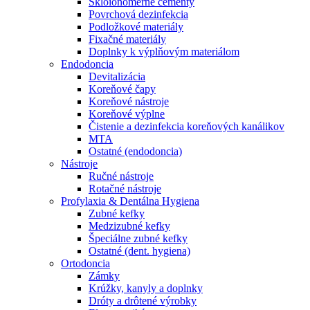
Skloionomérne cementy
Povrchová dezinfekcia
Podložkové materiály
Fixačné materiály
Doplnky k výplňovým materiálom
Endodoncia
Devitalizácia
Koreňové čapy
Koreňové nástroje
Koreňové výplne
Čistenie a dezinfekcia koreňových kanálikov
MTA
Ostatné (endodoncia)
Nástroje
Ručné nástroje
Rotačné nástroje
Profylaxia & Dentálna Hygiena
Zubné kefky
Medzizubné kefky
Špeciálne zubné kefky
Ostatné (dent. hygiena)
Ortodoncia
Zámky
Krúžky, kanyly a doplnky
Dróty a drôtené výrobky