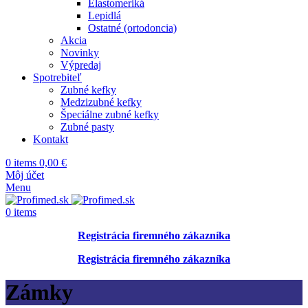
Elastomeriká
Lepidlá
Ostatné (ortodoncia)
Akcia
Novinky
Výpredaj
Spotrebiteľ
Zubné kefky
Medzizubné kefky
Špeciálne zubné kefky
Zubné pasty
Kontakt
0
items
0,00
€
Môj účet
Menu
0
items
Registrácia firemného zákazníka
Registrácia firemného zákazníka
Zámky