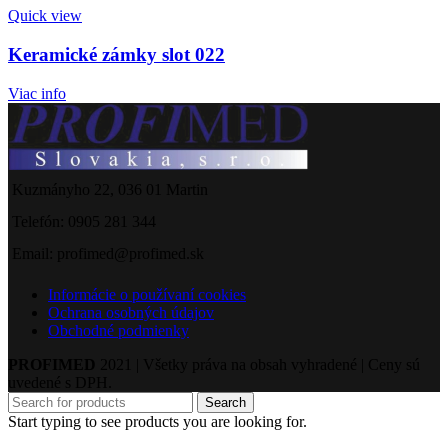
Quick view
Keramické zámky slot 022
Viac info
Kuzmányho 22, 036 01 Martin
Telefón: 0905 281 344
Email: profimed@profimed.sk
Informácie o používaní cookies
Ochrana osobných údajov
Obchodné podmienky
PROFIMED
2021 | Všetky práva na obsah vyhradené | Ceny sú
uvedené s DPH.
Search
Start typing to see products you are looking for.