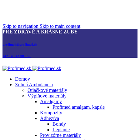
Skip to navigation
Skip to main content
PRE ZDRAVÉ A KRÁSNE ZUBY
profimed@profimed.sk
+421 43 43 00 150
Domov
Zubná Ambulancia
Otlačkové materiály
Výplňové materiály
Amalgámy
Profimed amalgám. kapsle
Kompozity
Adhezíva
Bondy
Leptanie
Provizórne materiály