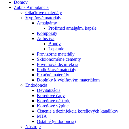
Domov
Zubná Ambulancia
Otlačkové materiály
Výplňové materiály
Amalgámy
Profimed amalgám. kapsle
Kompozity
Adhezíva
Bondy
Leptanie
Provizórne materiály
Skloionomérne cementy
Povrchová dezinfekcia
Podložkové materiály
Fixačné materiály
Doplnky k výplňovým materiálom
Endodoncia
Devitalizácia
Koreňové čapy
Koreňové nástroje
Koreňové výplne
Čistenie a dezinfekcia koreňových kanálikov
MTA
Ostatné (endodoncia)
Nástroje