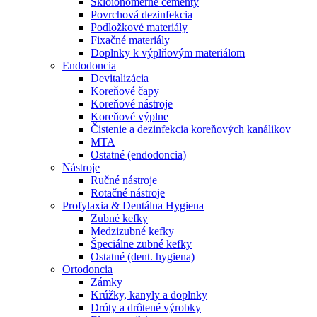
Skloionomérne cementy
Povrchová dezinfekcia
Podložkové materiály
Fixačné materiály
Doplnky k výplňovým materiálom
Endodoncia
Devitalizácia
Koreňové čapy
Koreňové nástroje
Koreňové výplne
Čistenie a dezinfekcia koreňových kanálikov
MTA
Ostatné (endodoncia)
Nástroje
Ručné nástroje
Rotačné nástroje
Profylaxia & Dentálna Hygiena
Zubné kefky
Medzizubné kefky
Špeciálne zubné kefky
Ostatné (dent. hygiena)
Ortodoncia
Zámky
Krúžky, kanyly a doplnky
Dróty a drôtené výrobky