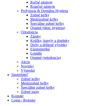
Ručné nástroje
Rotačné nástroje
Profylaxia & Dentálna Hygiena
Zubné kefky
Medzizubné kefky
Špeciálne zubné kefky
Ostatné (dent. hygiena)
Ortodoncia
Zámky
Krúžky, kanyly a doplnky
Dróty a drôtené výrobky
Elastomeriká
Lepidlá
Ostatné (ortodoncia)
Akcia
Novinky
Výpredaj
Spotrebiteľ
Zubné kefky
Medzizubné kefky
Špeciálne zubné kefky
Zubné pasty
Kontakt
Login / Register