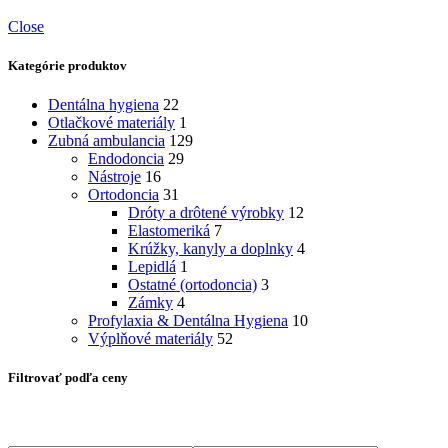
Close
Kategórie produktov
Dentálna hygiena
22
Otlačkové materiály
1
Zubná ambulancia
129
Endodoncia
29
Nástroje
16
Ortodoncia
31
Dróty a drôtené výrobky
12
Elastomeriká
7
Krúžky, kanyly a doplnky
4
Lepidlá
1
Ostatné (ortodoncia)
3
Zámky
4
Profylaxia & Dentálna Hygiena
10
Výplňové materiály
52
Filtrovať podľa ceny