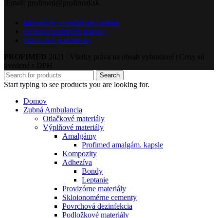
Email: profimed@profimed.sk
Informácie o používaní cookies
Ochrana osobných údajov
Obchodné podmienky
PROFIMED
2021 | Všetky práva na obsah vyhradené | Ceny sú
uvedené s DPH.
Search
Start typing to see products you are looking for.
Domov
Zubná Ambulancia
Otlačkové materiály
Výplňové materiály
Amalgámy
Profimed amalgám. kapsle
Kompozity
Adhezíva
Bondy
Leptanie
Provizórne materiály
Skloionomérne cementy
Povrchová dezinfekcia
Podložkové materiály