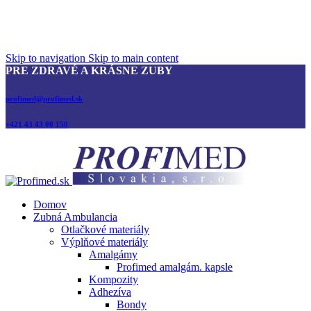
Skip to navigation
Skip to main content
PRE ZDRAVÉ A KRÁSNE ZUBY
profimed@profimed.sk
+421 43 43 00 150
Domov
Zubná Ambulancia
Otlačkové materiály
Výplňové materiály
Amalgámy
Profimed amalgám. kapsle
Kompozity
Adhezíva
Bondy