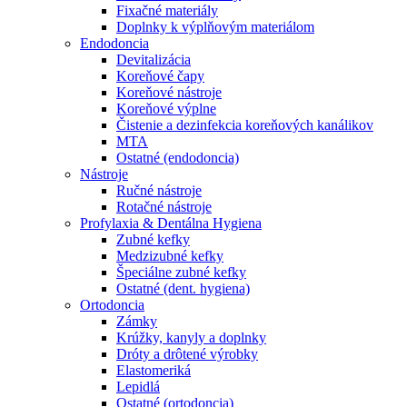
Fixačné materiály
Doplnky k výplňovým materiálom
Endodoncia
Devitalizácia
Koreňové čapy
Koreňové nástroje
Koreňové výplne
Čistenie a dezinfekcia koreňových kanálikov
MTA
Ostatné (endodoncia)
Nástroje
Ručné nástroje
Rotačné nástroje
Profylaxia & Dentálna Hygiena
Zubné kefky
Medzizubné kefky
Špeciálne zubné kefky
Ostatné (dent. hygiena)
Ortodoncia
Zámky
Krúžky, kanyly a doplnky
Dróty a drôtené výrobky
Elastomeriká
Lepidlá
Ostatné (ortodoncia)