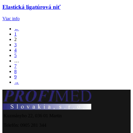
Elastická ligatúrová niť
Viac info
←
1
2
3
4
5
…
7
8
9
→
Kuzmányho 22, 036 01 Martin
Telefón: 0905 281 344