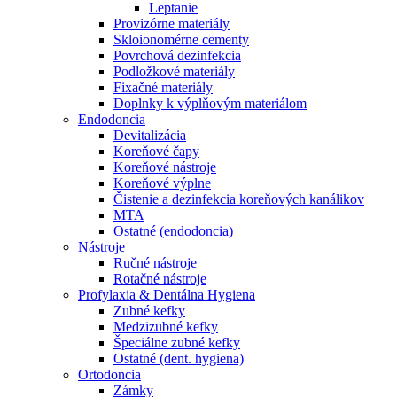
Leptanie
Provizórne materiály
Skloionomérne cementy
Povrchová dezinfekcia
Podložkové materiály
Fixačné materiály
Doplnky k výplňovým materiálom
Endodoncia
Devitalizácia
Koreňové čapy
Koreňové nástroje
Koreňové výplne
Čistenie a dezinfekcia koreňových kanálikov
MTA
Ostatné (endodoncia)
Nástroje
Ručné nástroje
Rotačné nástroje
Profylaxia & Dentálna Hygiena
Zubné kefky
Medzizubné kefky
Špeciálne zubné kefky
Ostatné (dent. hygiena)
Ortodoncia
Zámky