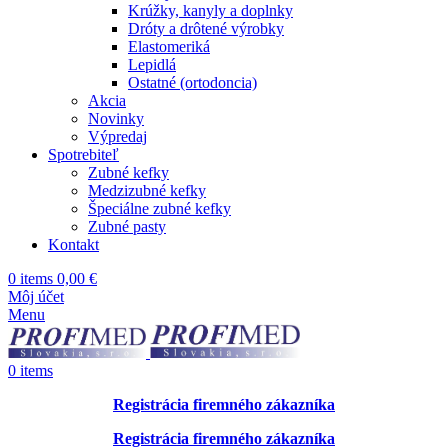
Krúžky, kanyly a doplnky
Dróty a drôtené výrobky
Elastomeriká
Lepidlá
Ostatné (ortodoncia)
Akcia
Novinky
Výpredaj
Spotrebiteľ
Zubné kefky
Medzizubné kefky
Špeciálne zubné kefky
Zubné pasty
Kontakt
0
items
0,00
€
Môj účet
Menu
0
items
Registrácia firemného zákazníka
Registrácia firemného zákazníka