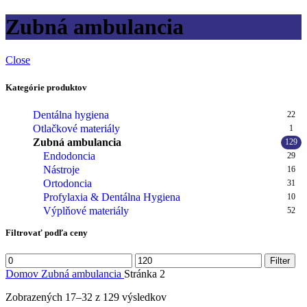
Zubná ambulancia
Close
Kategórie produktov
Dentálna hygiena
22
Otlačkové materiály
1
Zubná ambulancia
129
Endodoncia
29
Nástroje
16
Ortodoncia
31
Profylaxia & Dentálna Hygiena
10
Výplňové materiály
52
Filtrovať podľa ceny
Minimálna
Maximálna
Filter
cena
cena
Domov
Zubná ambulancia
Stránka 2
Zoradené
Zobrazených 17–32 z 129 výsledkov