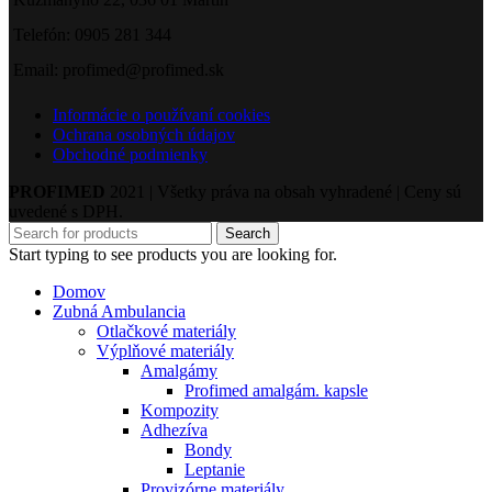
Telefón: 0905 281 344
Email: profimed@profimed.sk
Informácie o používaní cookies
Ochrana osobných údajov
Obchodné podmienky
PROFIMED
2021 | Všetky práva na obsah vyhradené | Ceny sú
uvedené s DPH.
Search
Start typing to see products you are looking for.
Domov
Zubná Ambulancia
Otlačkové materiály
Výplňové materiály
Amalgámy
Profimed amalgám. kapsle
Kompozity
Adhezíva
Bondy
Leptanie
Provizórne materiály