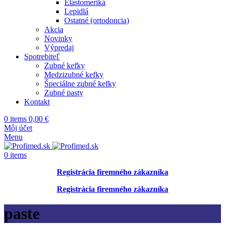
Elastomeriká
Lepidlá
Ostatné (ortodoncia)
Akcia
Novinky
Výpredaj
Spotrebiteľ
Zubné kefky
Medzizubné kefky
Špeciálne zubné kefky
Zubné pasty
Kontakt
0
items
0,00
€
Môj účet
Menu
0
items
Registrácia firemného zákazníka
Registrácia firemného zákazníka
paste