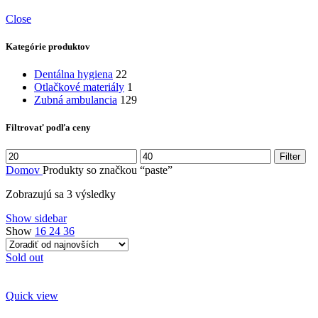
Close
Kategórie produktov
Dentálna hygiena
22
Otlačkové materiály
1
Zubná ambulancia
129
Filtrovať podľa ceny
Minimálna
Maximálna
Filter
cena
cena
Domov
Produkty so značkou “paste”
Zoradené
Zobrazujú sa 3 výsledky
podľa
Show sidebar
najnovších
Show
16
24
36
Sold out
Quick view