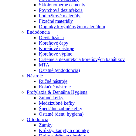
Skloionomérne cementy
Povrchová dezinfekcia
Podložkové materiály
Fixačné materiály
Doplnky k výplňovým materiálom
Endodoncia
Devitalizácia
Koreňové čapy
Koreňové nástroje
Koreňové výplne
Čistenie a dezinfekcia koreňových kanálikov
MTA
Ostatné (endodoncia)
Nástroje
Ručné nástroje
Rotačné nástroje
Profylaxia & Dentálna Hygiena
Zubné kefky
Medzizubné kefky
Špeciálne zubné kefky
Ostatné (dent. hygiena)
Ortodoncia
Zámky
Krúžky, kanyly a doplnky
Dróty a drôtené výrobky