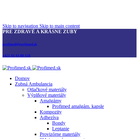
Skip to navigation
Skip to main content
PRE ZDRAVÉ A KRÁSNE ZUBY
profimed@profimed.sk
+421 43 43 00 150
Domov
Zubná Ambulancia
Otlačkové materiály
Výplňové materiály
Amalgámy
Profimed amalgám. kapsle
Kompozity
Adhezíva
Bondy
Leptanie
Provizórne materiály