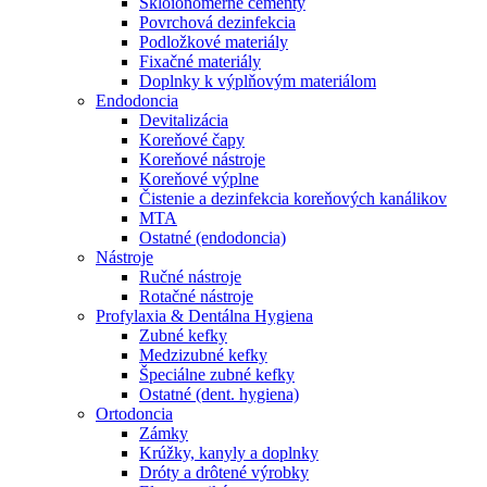
Skloionomérne cementy
Povrchová dezinfekcia
Podložkové materiály
Fixačné materiály
Doplnky k výplňovým materiálom
Endodoncia
Devitalizácia
Koreňové čapy
Koreňové nástroje
Koreňové výplne
Čistenie a dezinfekcia koreňových kanálikov
MTA
Ostatné (endodoncia)
Nástroje
Ručné nástroje
Rotačné nástroje
Profylaxia & Dentálna Hygiena
Zubné kefky
Medzizubné kefky
Špeciálne zubné kefky
Ostatné (dent. hygiena)
Ortodoncia
Zámky
Krúžky, kanyly a doplnky
Dróty a drôtené výrobky