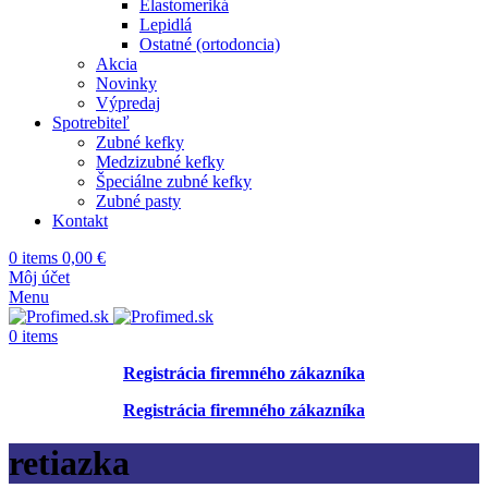
Elastomeriká
Lepidlá
Ostatné (ortodoncia)
Akcia
Novinky
Výpredaj
Spotrebiteľ
Zubné kefky
Medzizubné kefky
Špeciálne zubné kefky
Zubné pasty
Kontakt
0
items
0,00
€
Môj účet
Menu
0
items
Registrácia firemného zákazníka
Registrácia firemného zákazníka
retiazka