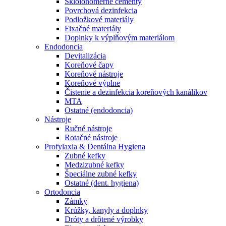
Skloionomérne cementy
Povrchová dezinfekcia
Podložkové materiály
Fixačné materiály
Doplnky k výplňovým materiálom
Endodoncia
Devitalizácia
Koreňové čapy
Koreňové nástroje
Koreňové výplne
Čistenie a dezinfekcia koreňových kanálikov
MTA
Ostatné (endodoncia)
Nástroje
Ručné nástroje
Rotačné nástroje
Profylaxia & Dentálna Hygiena
Zubné kefky
Medzizubné kefky
Špeciálne zubné kefky
Ostatné (dent. hygiena)
Ortodoncia
Zámky
Krúžky, kanyly a doplnky
Dróty a drôtené výrobky