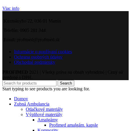
Viac info
Kuzmányho 22, 036 01 Martin
Telefón: 0905 281 344
Email: profimed@profimed.sk
Informácie o používaní cookies
Ochrana osobných údajov
Obchodné podmienky
PROFIMED
2021 | Všetky práva na obsah vyhradené | Ceny sú
uvedené s DPH.
Search
Start typing to see products you are looking for.
Domov
Zubná Ambulancia
Otlačkové materiály
Výplňové materiály
Amalgámy
Profimed amalgám. kapsle
Kompozity