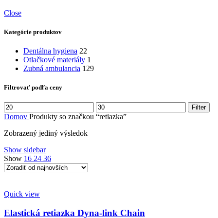
Close
Kategórie produktov
Dentálna hygiena
22
Otlačkové materiály
1
Zubná ambulancia
129
Filtrovať podľa ceny
Minimálna
Maximálna
Filter
cena
cena
Domov
Produkty so značkou “retiazka”
Zobrazený jediný výsledok
Show sidebar
Show
16
24
36
Quick view
Elastická retiazka Dyna-link Chain