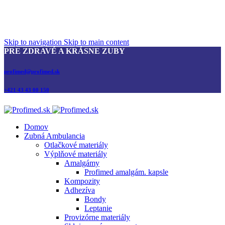
Skip to navigation
Skip to main content
PRE ZDRAVÉ A KRÁSNE ZUBY
profimed@profimed.sk
+421 43 43 00 150
Domov
Zubná Ambulancia
Otlačkové materiály
Výplňové materiály
Amalgámy
Profimed amalgám. kapsle
Kompozity
Adhezíva
Bondy
Leptanie
Provizórne materiály