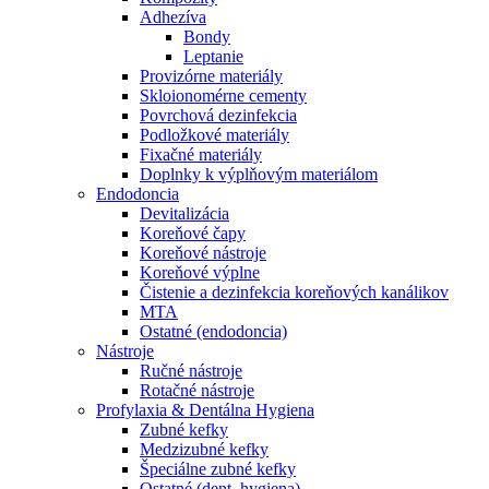
Adhezíva
Bondy
Leptanie
Provizórne materiály
Skloionomérne cementy
Povrchová dezinfekcia
Podložkové materiály
Fixačné materiály
Doplnky k výplňovým materiálom
Endodoncia
Devitalizácia
Koreňové čapy
Koreňové nástroje
Koreňové výplne
Čistenie a dezinfekcia koreňových kanálikov
MTA
Ostatné (endodoncia)
Nástroje
Ručné nástroje
Rotačné nástroje
Profylaxia & Dentálna Hygiena
Zubné kefky
Medzizubné kefky
Špeciálne zubné kefky
Ostatné (dent. hygiena)