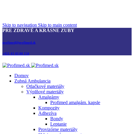
Skip to navigation
Skip to main content
PRE ZDRAVÉ A KRÁSNE ZUBY
profimed@profimed.sk
+421 43 43 00 150
Domov
Zubná Ambulancia
Otlačkové materiály
Výplňové materiály
Amalgámy
Profimed amalgám. kapsle
Kompozity
Adhezíva
Bondy
Leptanie
Provizórne materiály