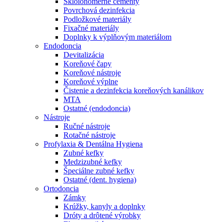
Skloionomérne cementy
Povrchová dezinfekcia
Podložkové materiály
Fixačné materiály
Doplnky k výplňovým materiálom
Endodoncia
Devitalizácia
Koreňové čapy
Koreňové nástroje
Koreňové výplne
Čistenie a dezinfekcia koreňových kanálikov
MTA
Ostatné (endodoncia)
Nástroje
Ručné nástroje
Rotačné nástroje
Profylaxia & Dentálna Hygiena
Zubné kefky
Medzizubné kefky
Špeciálne zubné kefky
Ostatné (dent. hygiena)
Ortodoncia
Zámky
Krúžky, kanyly a doplnky
Dróty a drôtené výrobky