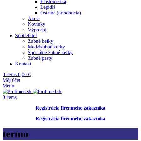
Elastomeriká
Lepidlá
Ostatné (ortodoncia)
Akcia
Novinky
Výpredaj
Spotrebiteľ
Zubné kefky
Medzizubné kefky
Špeciálne zubné kefky
Zubné pasty
Kontakt
0
items
0,00
€
Môj účet
Menu
0
items
Registrácia firemného zákazníka
Registrácia firemného zákazníka
termo