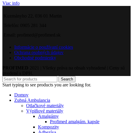
Viac info
Kuzmányho 22, 036 01 Martin
Telefón: 0905 281 344
Email: profimed@profimed.sk
Informácie o používaní cookies
Ochrana osobných údajov
Obchodné podmienky
PROFIMED
2021 | Všetky práva na obsah vyhradené | Ceny sú
uvedené s DPH.
Search
Start typing to see products you are looking for.
Domov
Zubná Ambulancia
Otlačkové materiály
Výplňové materiály
Amalgámy
Profimed amalgám. kapsle
Kompozity
Adhezíva