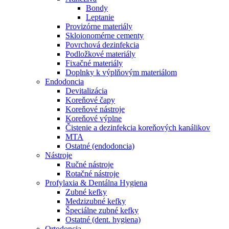
Bondy
Leptanie
Provizórne materiály
Skloionomérne cementy
Povrchová dezinfekcia
Podložkové materiály
Fixačné materiály
Doplnky k výplňovým materiálom
Endodoncia
Devitalizácia
Koreňové čapy
Koreňové nástroje
Koreňové výplne
Čistenie a dezinfekcia koreňových kanálikov
MTA
Ostatné (endodoncia)
Nástroje
Ručné nástroje
Rotačné nástroje
Profylaxia & Dentálna Hygiena
Zubné kefky
Medzizubné kefky
Špeciálne zubné kefky
Ostatné (dent. hygiena)
Ortodoncia