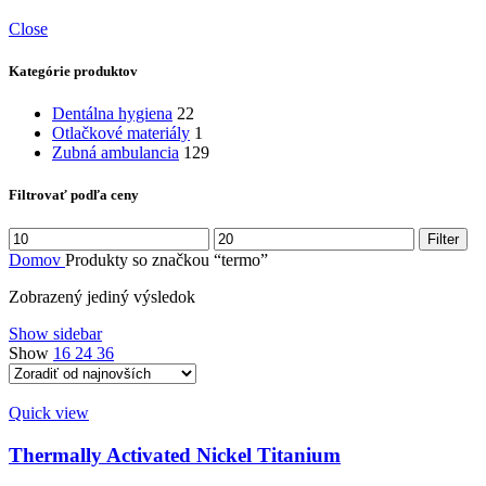
Close
Kategórie produktov
Dentálna hygiena
22
Otlačkové materiály
1
Zubná ambulancia
129
Filtrovať podľa ceny
Minimálna
Maximálna
Filter
cena
cena
Domov
Produkty so značkou “termo”
Zobrazený jediný výsledok
Show sidebar
Show
16
24
36
Quick view
Thermally Activated Nickel Titanium