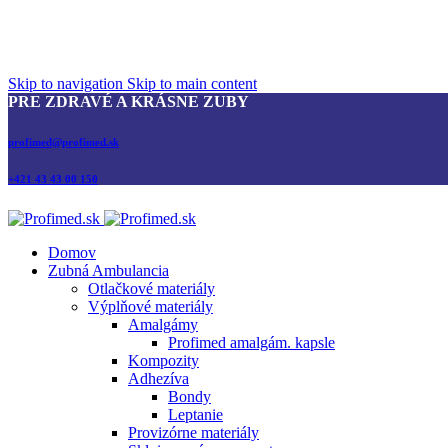
Skip to navigation
Skip to main content
PRE ZDRAVÉ A KRÁSNE ZUBY
profimed@profimed.sk
+421 43 43 00 150
Domov
Zubná Ambulancia
Otlačkové materiály
Výplňové materiály
Amalgámy
Profimed amalgám. kapsle
Kompozity
Adhezíva
Bondy
Leptanie
Provizórne materiály