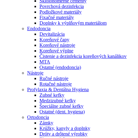
Skloionomérne cementy
Povrchová dezinfekcia
Podložkové materiály
Fixačné materiály
Doplnky k výplňovým materiálom
Endodoncia
Devitalizácia
Koreňové čapy
Koreňové nástroje
Koreňové výplne
Čistenie a dezinfekcia koreňových kanálikov
MTA
Ostatné (endodoncia)
Nástroje
Ručné nástroje
Rotačné nástroje
Profylaxia & Dentálna Hygiena
Zubné kefky
Medzizubné kefky
Špeciálne zubné kefky
Ostatné (dent. hygiena)
Ortodoncia
Zámky
Krúžky, kanyly a doplnky
Dróty a drôtené výrobky