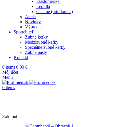
Elastomeriká
Lepidlá
Ostatné (ortodoncia)
Akcia
Novinky
Výpredaj
Spotrebiteľ
Zubné kefky
Medzizubné kefky
Špeciálne zubné kefky
Zubné pasty
Kontakt
0
items
0,00
€
Môj účet
Menu
0
items
Sold out