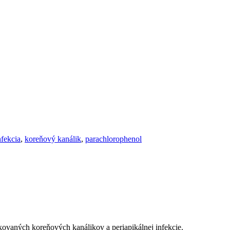
nfekcia
,
koreňový kanálik
,
parachlorophenol
ikovaných koreňových kanálikov a periapikálnej infekcie.