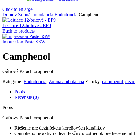
Click to enlarge
Domov
Zubná ambulancia
Endodoncia
Camphenol
Leštiace 12-britové - EF9
Back to products
Impression Paste SSW
Camphenol
Gáfrový Parachlorophenol
Kategórie:
Endodoncia
,
Zubná ambulancia
Značky:
camphenol
,
dezi
Popis
Recenzie (0)
Popis
Gáfrový Parachlorophenol
Riešenie pre dezinfekciu koreňových kanálikov.
Camphenol je aktívny dezinfekčný prostriedok pre liečenie inf