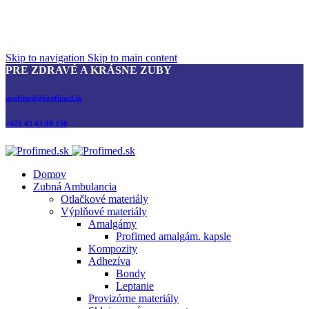
Skip to navigation
Skip to main content
PRE ZDRAVÉ A KRÁSNE ZUBY
profimed@profimed.sk
+421 43 43 00 150
Domov
Zubná Ambulancia
Otlačkové materiály
Výplňové materiály
Amalgámy
Profimed amalgám. kapsle
Kompozity
Adhezíva
Bondy
Leptanie
Provizórne materiály