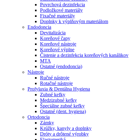
Povrchová dezinfekcia
Podložkové materiály
Fixačné materiály
Doplnky k výplňovým materiálom
Endodoncia
Devitalizácia
Koreňové čapy
Koreňové nástroje
Koreňové výplne
Čistenie a dezinfekcia koreňových kanálikov
MTA
Ostatné (endodoncia)
Nástroje
Ručné nástroje
Rotačné nástroje
Profylaxia & Dentálna Hygiena
Zubné kefky
Medzizubné kefky
Špeciálne zubné kefky
Ostatné (dent. hygiena)
Ortodoncia
Zámky
Krúžky, kanyly a doplnky
Dróty a drôtené výrobky
Elastomeriká