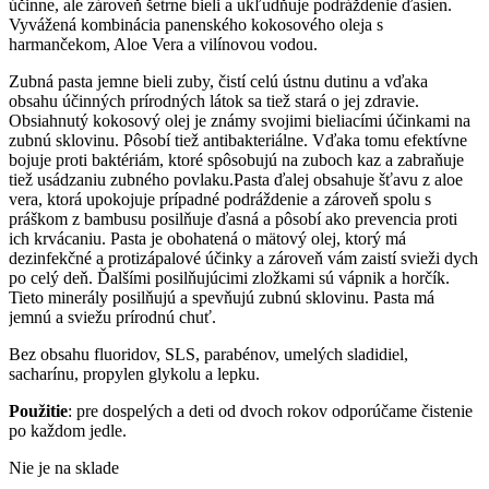
účinne, ale zároveň šetrne bieli a ukľudňuje podráždenie ďasien.
Vyvážená kombinácia panenského kokosového oleja s
harmančekom, Aloe Vera a vilínovou vodou.
Zubná pasta jemne bieli zuby, čistí celú ústnu dutinu a vďaka
obsahu účinných prírodných látok sa tiež stará o jej zdravie.
Obsiahnutý kokosový olej je známy svojimi bieliacími účinkami na
zubnú sklovinu. Pôsobí tiež antibakteriálne. Vďaka tomu efektívne
bojuje proti baktériám, ktoré spôsobujú na zuboch kaz a zabraňuje
tiež usádzaniu zubného povlaku.Pasta ďalej obsahuje šťavu z aloe
vera, ktorá upokojuje prípadné podráždenie a zároveň spolu s
práškom z bambusu posilňuje ďasná a pôsobí ako prevencia proti
ich krvácaniu. Pasta je obohatená o mätový olej, ktorý má
dezinfekčné a protizápalové účinky a zároveň vám zaistí svieži dych
po celý deň. Ďalšími posilňujúcimi zložkami sú vápnik a horčík.
Tieto minerály posilňujú a spevňujú zubnú sklovinu. Pasta má
jemnú a sviežu prírodnú chuť.
Bez obsahu fluoridov, SLS, parabénov, umelých sladidiel,
sacharínu, propylen glykolu a lepku.
Použitie
: pre dospelých a deti od dvoch rokov odporúčame čistenie
po každom jedle.
Nie je na sklade