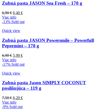
Zubná pasta JASON Sea Fresh – 170 g
Pôvodná
Aktuálna
6,90
€
6,40
€
cena
cena
Viac info
bola:
je:
-13%
Sold out
6,90 €.
6,40 €.
Quick view
Zubná pasta JASON Powersmile – Powerfull
Pepermint – 170 g
Pôvodná
Aktuálna
6,90
€
5,99
€
cena
cena
Viac info
bola:
je:
-17%
Sold out
6,90 €.
5,99 €.
Quick view
Zubná pasta Jason SIMPLY COCONUT
posilňujúca – 119 g
Pôvodná
Aktuálna
7,50
€
6,20
€
cena
cena
Viac info
bola:
je:
-9%
Sold out
7,50 €.
6,20 €.