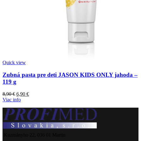
Quick view
Zubná pasta pre deti JASON KIDS ONLY jahoda –
119 g
Pôvodná
Aktuálna
8,90
€
6,90
€
cena
cena
Viac info
bola:
je:
8,90 €.
6,90 €.
Kuzmányho 22, 036 01 Martin