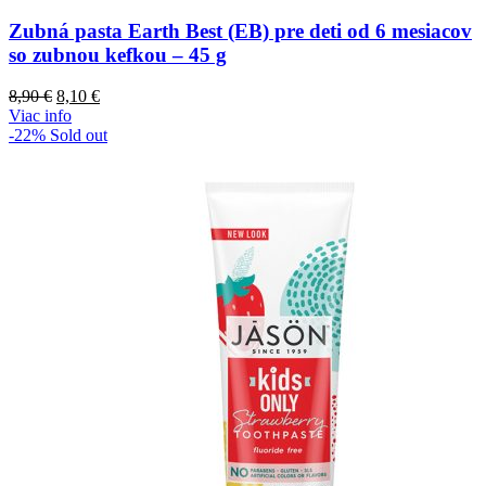
Zubná pasta Earth Best (EB) pre deti od 6 mesiacov
so zubnou kefkou – 45 g
Pôvodná
Aktuálna
8,90
€
8,10
€
cena
cena
Viac info
bola:
je:
-22%
Sold out
8,90 €.
8,10 €.