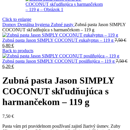
Click to enlarge
Domov
Dentálna hygiena
Zubné pasty
Zubná pasta Jason SIMPLY
COCONUT skľudňujúca s harmančekom – 119 g
Zubná pasta Jason SIMPLY COCONUT eukalyptus – 119 g
7,50
€
Pôvodná
Aktuálna
6,80
€
cena
cena
Back to products
bola:
je:
7,50 €.
6,80 €.
Zubná pasta Jason SIMPLY COCONUT posilňujúca – 119 g
7,50
€
Pôvodná
Aktuálna
6,20
€
cena
cena
bola:
je:
Zubná pasta Jason SIMPLY
7,50 €.
6,20 €.
COCONUT skľudňujúca s
harmančekom – 119 g
7,50
€
Pasta vám pri pravidelnom používaní zajistí žiarivý úsmev. Zuby