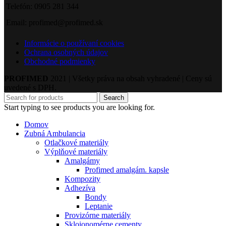
Telefón: 0905 281 344
Email: profimed@profimed.sk
Informácie o používaní cookies
Ochrana osobných údajov
Obchodné podmienky
PROFIMED
2021 | Všetky práva na obsah vyhradené | Ceny sú
uvedené s DPH.
Search
Start typing to see products you are looking for.
Domov
Zubná Ambulancia
Otlačkové materiály
Výplňové materiály
Amalgámy
Profimed amalgám. kapsle
Kompozity
Adhezíva
Bondy
Leptanie
Provizórne materiály
Skloionomérne cementy