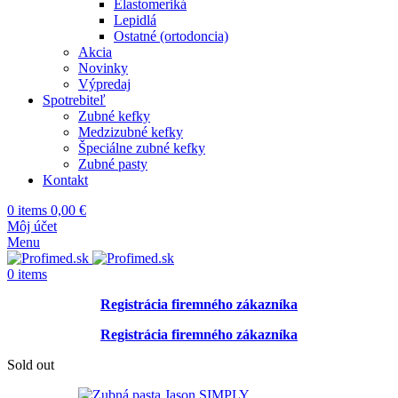
Elastomeriká
Lepidlá
Ostatné (ortodoncia)
Akcia
Novinky
Výpredaj
Spotrebiteľ
Zubné kefky
Medzizubné kefky
Špeciálne zubné kefky
Zubné pasty
Kontakt
0
items
0,00
€
Môj účet
Menu
0
items
Registrácia firemného zákazníka
Registrácia firemného zákazníka
Sold out