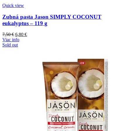
Quick view
Zubná pasta Jason SIMPLY COCONUT
eukalyptus – 119 g
Pôvodná
Aktuálna
7,50
€
6,80
€
cena
cena
Viac info
bola:
je:
Sold out
7,50 €.
6,80 €.