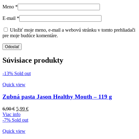
Meno
*
E-mail
*
Uložiť moje meno, e-mail a webovú stránku v tomto prehliadači
pre moje budúce komentáre.
Súvisiace produkty
-13%
Sold out
Quick view
Zubná pasta Jason Healthy Mouth – 119 g
Pôvodná
Aktuálna
6,90
€
5,99
€
cena
cena
Viac info
bola:
je:
-7%
Sold out
6,90 €.
5,99 €.
Quick view